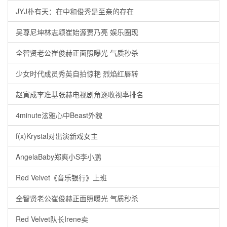
JYJ朴有天：在中和俊秀是至亲的存在
吴尊尼坤林志颖崔始源贾乃亮 娱乐圈现
全智贤老公崔俊赫正面照曝光 气质秒杀
少女时代成员秀英自拍惊艳 烈焰红唇转
赵寅成李准基张赫电视剧角逐收视率排名
4minute泫雅心中Beast外貌
f(x)Krystal对出演新戏女主
AngelaBaby郑爽小S李小鹏
Red Velvet《音乐银行》上班
全智贤老公崔俊赫正面照曝光 气质秒杀
Red Velvet队长Irene卖