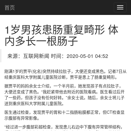
首页
1岁男孩患肠重复畸形 体
内多长一根肠子
来源：互联网新闻 时间：2020-05-01 04:52
刚满1岁的贾平(化名)突然持续拉肚子，大便还变成黑色。记者7日从
经重庆医科大学附属儿童医院诊断，贾平是患上了肠重复畸形。
据贾平的妈妈余女士介绍，一个半月前，她发现孩子有点拉肚子，
大便还变成了黑色。“我赶紧带他去附近的医院看病。医生看过后开
了一些药，但孩子没有任何好转。”余女士说。随后，余女士将儿子
送到重庆医科大学附属儿童医院。
医生通过检查，发现贾平的胃和十二指肠粘膜都正常，但CT检查显
示腹部有异常影像。
“经过进一步腹部彩超检查，发现患儿右边中下腹有异常管样结构，