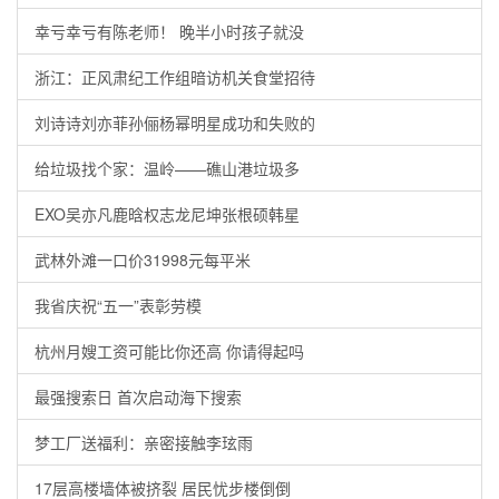
幸亏幸亏有陈老师！ 晚半小时孩子就没
浙江：正风肃纪工作组暗访机关食堂招待
刘诗诗刘亦菲孙俪杨幂明星成功和失败的
给垃圾找个家：温岭——礁山港垃圾多
EXO吴亦凡鹿晗权志龙尼坤张根硕韩星
武林外滩一口价31998元每平米
我省庆祝“五一”表彰劳模
杭州月嫂工资可能比你还高 你请得起吗
最强搜索日 首次启动海下搜索
梦工厂送福利：亲密接触李玹雨
17层高楼墙体被挤裂 居民忧步楼倒倒