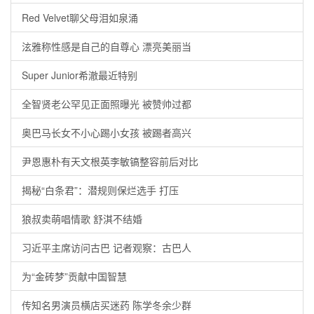
Red Velvet聊父母泪如泉涌
泫雅称性感是自己的自尊心 漂亮美丽当
Super Junior希澈最近特别
全智贤老公罕见正面照曝光 被赞帅过都
奥巴马长女不小心踢小女孩 被踢者高兴
尹恩惠朴有天文根英李敏镐整容前后对比
揭秘“白条君”：潜规则保烂选手 打压
狼叔卖萌唱情歌 舒淇不结婚
习近平主席访问古巴 记者观察：古巴人
为“金砖梦”贡献中国智慧
传知名男演员横店买迷药 陈学冬余少群