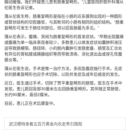
蠕动缓慢。我们怀疑患儿患有肠重复畸形。”儿童医院肝胆外科蒲从
伦医生告诉记者。
蒲从伦医生称，肠重复畸形是指在小肠的近系膜侧出现的一种圆形
或管状结构的空腔器官，与其毗邻的小肠有相同的组织结构。“肠重
复畸形可发生于肠任何部位，但以回盲肠最为多见。”
蒲从伦表示，腹痛、哭闹为肠重复畸形的首发症状。“早期出现腹痛
或腹痛为单一临床表现者较少，多数患儿以继发症状如囊肿积液压
迫导致肠梗阻、肠扭转、小的肠内囊肿引发肠套叠、肠管及汇合处
有异位的胃粘膜或胰腺组织等而导致溃疡、消化道出血或穿孔性腹
膜炎等。”
蒲从伦医生说，手术是惟一治疗方法，多因急腹症施行手术。无症
状的肠重复畸形也应手术切除，以防并发症及成年后癌变的发生。
近日，医生通过手术，切除了贾平重复畸形的肠管。医生在手术中
发现，患儿距回盲部30厘米左右回肠重复畸形。其伴随正常肠管，
长约90厘米，直径2厘米。
目前，患儿正在术后康复中。
武汉模特身着五百万黄金内衣走秀引围观