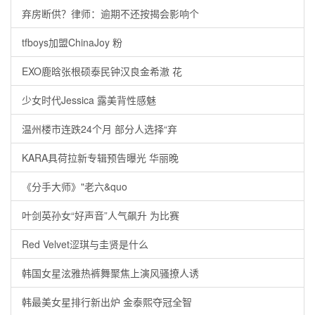
弃房断供？律师：逾期不还按揭会影响个
tfboys加盟ChinaJoy 粉
EXO鹿晗张根硕泰民钟汉良金希澈 花
少女时代Jessica 露美背性感魅
温州楼市连跌24个月 部分人选择“弃
KARA具荷拉新专辑预告曝光 华丽晚
《分手大师》"老六&quo
叶剑英孙女“好声音”人气飙升 为比赛
Red Velvet涩琪与圭贤是什么
韩国女星泫雅热裤舞聚焦上演风骚撩人诱
韩最美女星排行新出炉 金泰熙夺冠全智