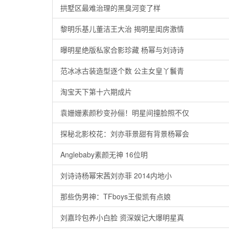
拱墅区最难治理的黑臭河变了样
黎明乐基儿董洁王大治 揭明星闺房激情
曝明星绝版私家合影珍藏 杨幂与刘诗诗
范冰冰古装造型逐个数 公主女皇丫鬟青
淘宝天下第十六期成片
袁姗姗素颜秒变孙俪！明星间撞脸照不仅
探秘北影校花：刘亦菲景甜有背景杨幂会
Anglebaby素颜无神 16位明
刘诗诗杨幂宋茜刘亦菲 2014内地小
那些伪男神：TFboys王俊凯有点娘
刘嘉玲包养小白脸 资深娱记大爆明星真