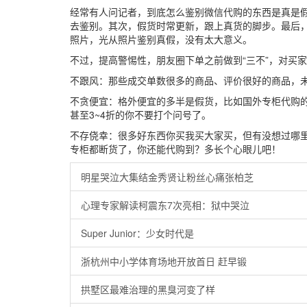
经常有人问记者，到底怎么鉴别微信代购的东西是真是
去鉴别。其次，假货时常更新，跟上真货的脚步。最后，
照片，光从照片鉴别真假，没有太大意义。
不过，提高警惕性，朋友圈下单之前做到“三不”，对买
不跟风：那些成交单数很多的商品、评价很好的商品，
不贪便宜：格外便宜的多半是假货，比如国外专柜代购的
甚至3~4折的你不要打个问号了。
不存侥幸：很多好东西你买我买大家买，但有没想过哪
专柜都断货了，你还能代购到？多长个心眼儿吧！
明星哭泣大集结金秀贤让粉丝心痛张柏芝
心理专家解读柯震东7次亮相：狱中哭泣
Super Junior：少女时代是
浙杭州中小学体育场地开放首日 赶早锻
拱墅区最难治理的黑臭河变了样