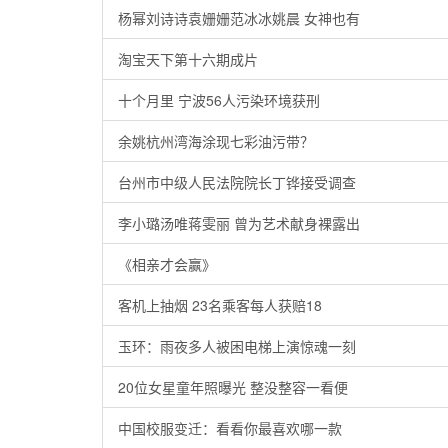
杨幂刘诗诗袁姗姗范冰冰姚晨 女神也有
淘宝天下第十六期成片
十个月里 宁波56人污染环境获刑
余姚杭州湾海涂现七彩油污带？
台州市中级人民法院院长丁铧接受调查
李小璐汤唯蒋雯丽 曾为艺术献身裸露出
《相亲才会赢》
客机上抽烟 23名乘客每人获赔18
玉环：雨夜多人被困电梯上演惊魂一刻
20位女星童年照曝光 整没整容一看便
中国校服变迁：看看你最喜欢哪一款