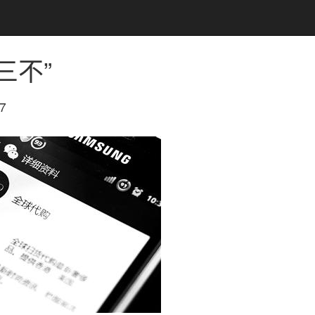
三不”
7