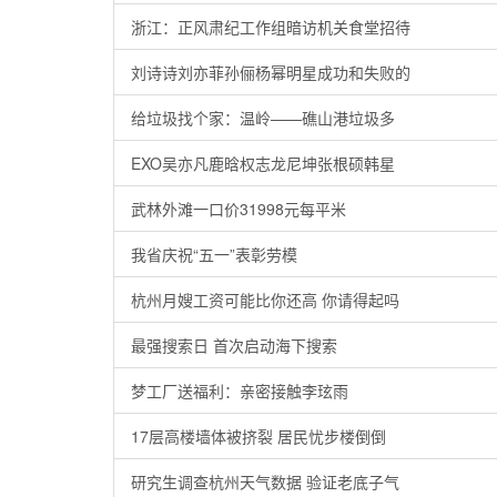
浙江：正风肃纪工作组暗访机关食堂招待
刘诗诗刘亦菲孙俪杨幂明星成功和失败的
给垃圾找个家：温岭——礁山港垃圾多
EXO吴亦凡鹿晗权志龙尼坤张根硕韩星
武林外滩一口价31998元每平米
我省庆祝“五一”表彰劳模
杭州月嫂工资可能比你还高 你请得起吗
最强搜索日 首次启动海下搜索
梦工厂送福利：亲密接触李玹雨
17层高楼墙体被挤裂 居民忧步楼倒倒
研究生调查杭州天气数据 验证老底子气