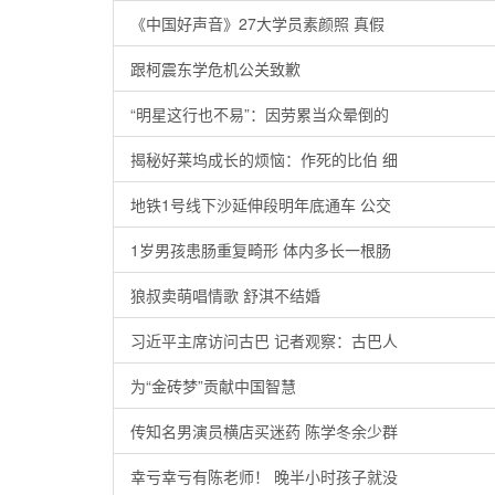
《中国好声音》27大学员素颜照 真假
跟柯震东学危机公关致歉
“明星这行也不易”：因劳累当众晕倒的
揭秘好莱坞成长的烦恼：作死的比伯 细
地铁1号线下沙延伸段明年底通车 公交
1岁男孩患肠重复畸形 体内多长一根肠
狼叔卖萌唱情歌 舒淇不结婚
习近平主席访问古巴 记者观察：古巴人
为“金砖梦”贡献中国智慧
传知名男演员横店买迷药 陈学冬余少群
幸亏幸亏有陈老师！ 晚半小时孩子就没