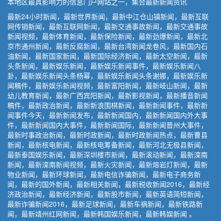
本地区最具影响力的信息门户网站之一，集合最新新闻资讯
最新24小时新闻，最新世界新闻，最新中江仓山镇新闻，最新互联
网传销新闻，最新互联网新闻，最新交通事故新闻，最新交通事故
新闻视频，最新体育新闻，最新保险新闻，最新劲爆新闻，最新北
京市通州新闻，最新反腐新闻，最新台湾新闻龙卷风，最新国内石
油新闻，最新国家新闻，最新国际经济新闻，最新太空新闻，最新
头条新闻，最新娱乐新闻，最新娱乐新闻事件，最新娱乐新闻八
卦，最新娱乐新闻头条杨幂，最新娱乐新闻头条谢娜，最新娱乐新
闻稿件，最新娱乐新闻视频，最新富阳新闻，最新岐山新闻，最新
幼儿教育新闻，最新广西宾阳新闻，最新影视新闻，最新播音新闻
稿件，最新政治新闻，最新新浪围棋新闻，最新新闻事件，最新新
闻事件今天，最新新闻发布，最新新闻国内，最新新闻国内外大事
件，最新新闻国内大事件，最新新闻国际，最新新闻晋州大事件，
最新时事政治新闻，最新时政新闻，最新时政新闻热点，最新曹县
新闻，最新核电新闻，最新核电筹备新闻，最新河北无极县新闻，
最新泰国娱乐新闻，最新深圳楼市新闻，最新滚动新闻，最新滦南
新闻，最新滦南新闻视频，最新火灾新闻，最新熔岩灯新闻，最新
物业新闻，最新环球新闻，最新电信诈骗新闻，最新电子商务新
闻，最新的国外新闻，最新相关新闻，最新税收新闻2016，最新经
济政治新闻，最新经济新闻，最新股市新闻，最新英语简短新闻，
最新诈骗新闻2016，最新足球新闻，最新车祸新闻，最新铁路新
闻，最新靖州红网新闻，最新韩国娱乐新闻，最新韩娱新闻 。