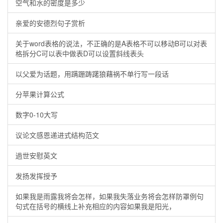
空气和水的密度是多少
亲爱的安德烈句子赏析
关于word表格的说法，不正确的是A表格不可以移动B可以对表
格拆分C可以表中做表D可以设置斜线表头
以父爱为话题，用蹒跚踌躇狼藉祸不单行写一段话
分苹果计算公式
数字0-10大写
议论文感恩递进式结构范文
過世安慰英文
发扬发挥授予
如果我是雨露我将会怎样，如果我失落业务将会怎样防罩例句
句式在括号的横线上补充相应的内容如果我是阳光，