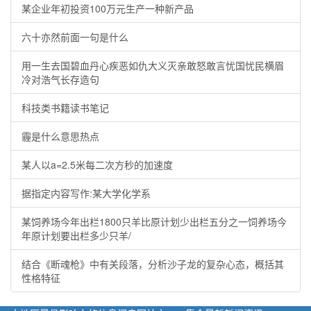
某企业年初投资100万元生产一种新产品
六十亦然前面一句是什么
用一生去国碧血丹心疾恶如仇大义灭亲敢怒敢言忧国忧民横眉
冷对浩气长存造句
科技类书籍读书笔记
霾是什么意思热点
某人以a=2.5米每二次方秒的加速度
据指定内容写作:某大学化学系
某饲养场今年出栏1800只羊比原计划少出栏五分之一饲养场今
年原计划要出栏多少只羊/
结合《断魂枪》中有关段落，分析沙子龙的复杂心态，概括其
性格特征