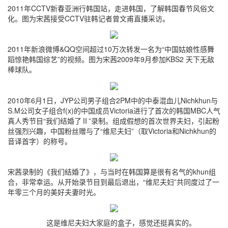
2011年CCTV新春亚洲行韩国站，走进韩国，了解韩国春节风俗文
化。图为宋茜接受CCTV驻韩记者曾文甫直播采访。
2011年新浪微博&QQ空间超过10万次转发一名为“中国姑娘性感舞
蹈惊艳韩国综艺”的视频。图为宋茜2009年9月参加KBS2 天下无敌
棒球队。
2010年6月1日，JYP公司男子组合2PM中的中泰混血儿Nichkhun与
S.M公司女子组合f(x)的中国成员Victoria进行了首次的韩国MBC人气
真人秀节目“我们结婚了Ⅱ”录制。组成假想的首次世界夫妇，引起粉
丝强烈兴趣，中国粉丝赠与了“维尼夫妇”（取Victoria和Nichkhun的
音译首字）的称号。
宋茜录制的《我们结婚了》，与当时在韩国算是很有名气的khun组
合，非常幸运。从开始录节目到最后退出，“维尼夫妇”共同度过了一
年零三个月的美好夫妻时光。
这是维尼夫妇大家庭的盒子，感觉还挺真实的。