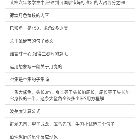
某校六年级学生中,已达到《国家锻炼标准》的人占百分之98
荷塘月色每段的内容
已知角一是150，求角2多少度
关于圣诞节的句子英文
谁言寸草心,报得三春晖的意思
运用想象写一段关于月亮的
空集是空集的子集吗
一条大鲨鱼，头长3m，身长等于头长加尾长，尾长等于头长加
它身长的一半，这条大鲨角全长多少米?用方程解
波美度计算公式
群龙无首、望子成龙、笨鸟先飞、牛刀小试造三个句子
伯仲叔醇的氧化反应现象