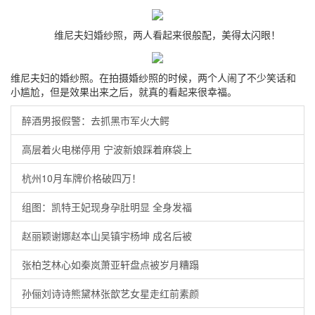
维尼夫妇婚纱照，两人看起来很般配，美得太闪眼！
维尼夫妇的婚纱照。在拍摄婚纱照的时候，两个人闹了不少笑话和
小尴尬，但是效果出来之后，就真的看起来很幸福。
醉酒男报假警：去抓黑市军火大鳄
高层着火电梯停用 宁波新娘踩着麻袋上
杭州10月车牌价格破四万！
组图：凯特王妃现身孕肚明显 全身发福
赵丽颖谢娜赵本山吴镇宇杨坤 成名后被
张柏芝林心如秦岚萧亚轩盘点被岁月糟蹋
孙俪刘诗诗熊黛林张歆艺女星走红前素颜