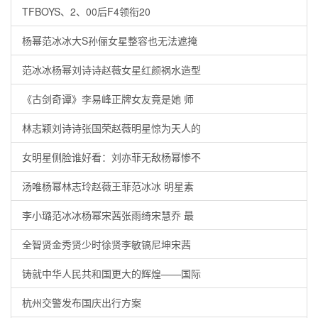
TFBOYS、2、00后F4领衔20
杨幂范冰冰大S孙俪女星整容也无法遮掩
范冰冰杨幂刘诗诗赵薇女星红颜祸水造型
《古剑奇谭》李易峰正牌女友竟是她 师
林志颖刘诗诗张国荣赵薇明星惊为天人的
女明星侧脸谁好看：刘亦菲无敌杨幂惨不
汤唯杨幂林志玲赵薇王菲范冰冰 明星素
李小璐范冰冰杨幂宋茜张雨绮宋慧乔 最
全智贤金秀贤少时徐贤李敏镐尼坤宋茜
铸就中华人民共和国更大的辉煌——国际
杭州交警发布国庆出行方案