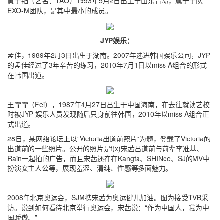
黄子韬（艺名：TAO）1993年5月2日出生于山东青岛，属于子队
EXO-M团队，是其中最小的成员。
JYP娱乐：
孟佳，1989年2月3日出生于湖南。2007年选进韩国娱乐公司，JYP
的孟佳经过了3年辛苦的练习，2010年7月1日以miss A组合的形式
在韩国出道。
王霏霏（Fei），1987年4月27日出生于中国海南，在去往就读艺校
时被JYP 娱乐人员发现随后只身前往韩国，2010年以miss A组合正
式出道。
28日，某网络论坛上以“Victoria出道前照片”为题，登载了Victoria的
出道前的一些照片。公开的照片是f(x)宋茜出道前与前辈李准基、
Rain一起拍的广告，而且宋茜还在在Kangta、SHINee、SJ的MV中
扮演女主人公等，展现羞涩、清纯、性感等多面魅力。
2008年北京奥运会，SJM携宋茜为奥运健儿加油。图为接受TVB采
访。说到如何看待北京举行奥运会，宋茜说：“作为中国人，我为中
国骄傲。”