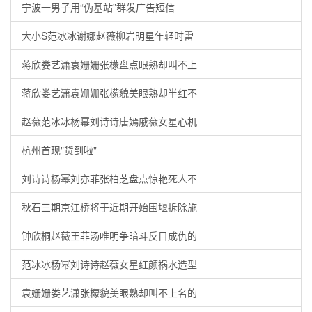
宁波一男子用“伪基站”群发广告短信
大小S范冰冰谢娜赵薇柳岩明星年轻时雷
蒋欣娄艺潇袁姗姗张檬盘点眼熟却叫不上
蒋欣娄艺潇袁姗姗张檬貌美眼熟却半红不
赵薇范冰冰杨幂刘诗诗唐嫣戚薇女星心机
杭州首现"货到啦"
刘诗诗杨幂刘亦菲张柏芝盘点惊艳死人不
秋石三期京江桥将于近期开始围堰拆除施
钟欣桐赵薇王菲汤唯明争暗斗反目成仇的
范冰冰杨幂刘诗诗赵薇女星红颜祸水造型
袁姗姗娄艺潇张檬貌美眼熟却叫不上名的