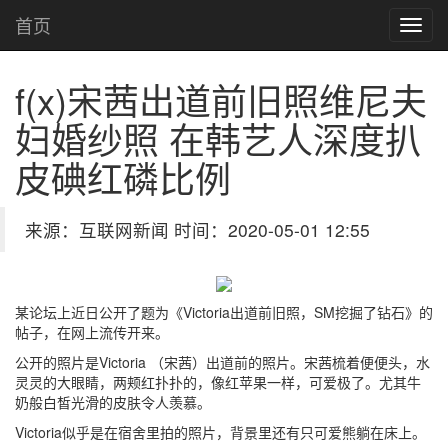
首页
f(x)宋茜出道前旧照维尼夫
妇婚纱照 在韩艺人深度扒
皮
碘红磷比例
来源：互联网新闻 时间：2020-05-01 12:55
某论坛上近日公开了题为《Victoria出道前旧照，SM挖掘了钻石》的
帖子，在网上流传开来。
公开的照片是Victoria （宋茜）出道前的照片。宋茜梳着便便头，水
灵灵的大眼睛，两颊红扑扑的，像红苹果一样，可爱极了。尤其牛
奶般白皙光滑的皮肤令人羡慕。
Victoria似乎是在宿舍里拍的照片，背景里还有只可爱熊躺在床上。