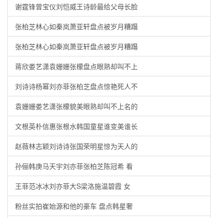
谢霆锋曾宝仪刘恺威王诗龄最给父母长脸
张柏芝林心如秦岚萧亚轩盘点被岁月糟蹋
张柏芝林心如秦岚萧亚轩盘点被岁月糟蹋
蒋欣娄艺潇袁姗姗张檬盘点眼熟却叫不上
刘诗诗杨幂刘亦菲张柏芝盘点惊艳死人不
袁姗姗娄艺潇张檬貌美眼熟却叫不上名的
文根英朴信惠张根水韩国童星谁变美谁长
赵薇林志颖刘诗诗张国荣明星惊为天人的
孙俪韩庚马天宇刘亦菲张柏芝陈冠希 看
王菲范冰冰刘亦菲大S梁洛施温碧霞 女
粉丝实拍崔始源和他的豪车 盘点韩星奢