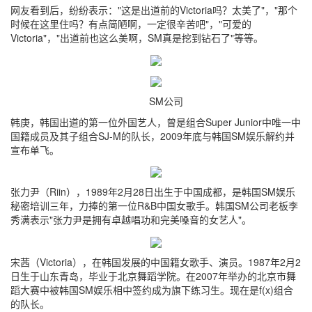
网友看到后，纷纷表示："这是出道前的Victoria吗？太美了"，"那个
时候在这里住吗？有点简陋啊，一定很辛苦吧"，"可爱的
Victoria"，"出道前也这么美啊，SM真是挖到钻石了"等等。
SM公司
韩庚，韩国出道的第一位外国艺人，曾是组合Super Junior中唯一中
国籍成员及其子组合SJ-M的队长，2009年底与韩国SM娱乐解约并
宣布单飞。
张力尹（Riin），1989年2月28日出生于中国成都，是韩国SM娱乐
秘密培训三年，力捧的第一位R&B中国女歌手。韩国SM公司老板李
秀满表示"张力尹是拥有卓越唱功和完美嗓音的女艺人"。
宋茜（Victoria），在韩国发展的中国籍女歌手、演员。1987年2月2
日生于山东青岛，毕业于北京舞蹈学院。在2007年举办的北京市舞
蹈大赛中被韩国SM娱乐相中签约成为旗下练习生。现在是f(x)组合
的队长。