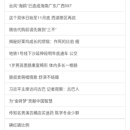
台风“海鸥”已造成海南广东广西597
这个双休日始至11月底 西湖景区再启
微信代购前请先做到“三不”
揭秘好莱坞成长的烦恼：作死的比伯 细
地铁1号线下沙延伸段明年底通车 公交
1岁男孩患肠重复畸形 体内多长一根肠
狼叔卖萌唱情歌 舒淇不结婚
习近平主席访问古巴 记者观察：古巴人
为“金砖梦”贡献中国智慧
传知名男演员横店买迷药 陈学冬余少群
碘红磷比例