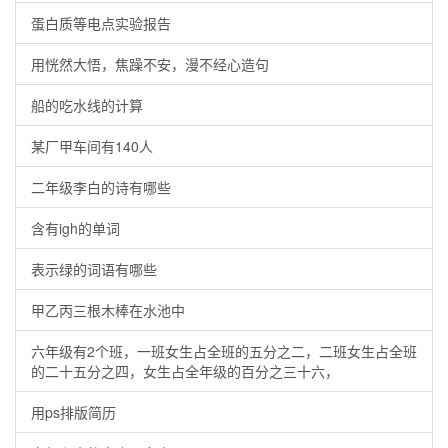
蛋白质等电点实验报告
用恍然大悟，焦躁不安，漫不经心造句
船的吃水线的计算
某厂甲车间有140人
二年级李白的诗有哪些
含有igh的单词
表示绿的词语有哪些
甲乙丙三根木棒在水池中
六年级有2个班，一班女生占全班的五分之二，二班女生占全班
的二十五分之四，女生占全年级的百分之三十六，
用ps排版简历